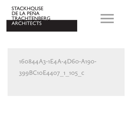
160844A3-1E4A-4D60-A190-
399BC10E4407_1_105_c