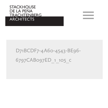
D71BCDF7-4A60-4543-BE96-
6797CAB097ED_1_105_c