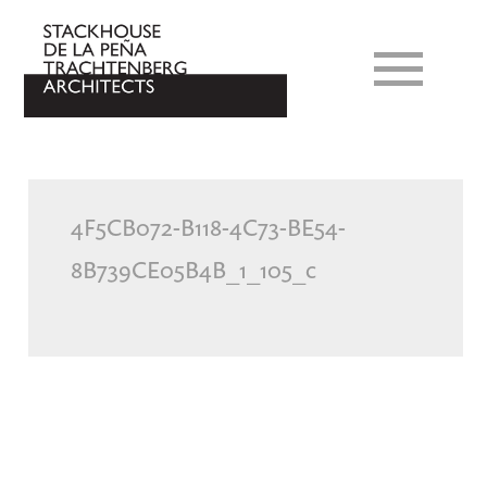
4F5CB072-B118-4C73-BE54-
8B739CE05B4B_1_105_c