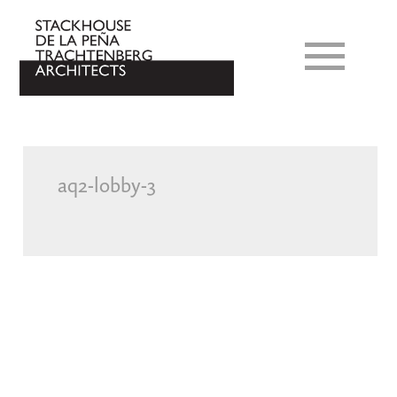
aq2-lobby-3